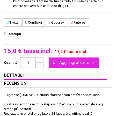
Punto Fedeltà
. Il totale del tuo carrello
1
Punto Fedeltà
può
essere convertito in un buono di
0,1 €
.
Twitta
Condividi
Google+
Pinterest
Stampa
15,0 €
tasse incl.
17,2 €
tasse incl.
Aggiungi al carrello
Quantità
DETTAGLI
RECENSIONI
10 grosse (1440 pz.) Di strass skatepassion hot fix peridot 10ss
Lo strass termodesivo "Skatepassion" e' una buona alternativa a gli
strass più costosi.
Realizzato in cristallo tagliato a 14 facce, è di ottima qualità