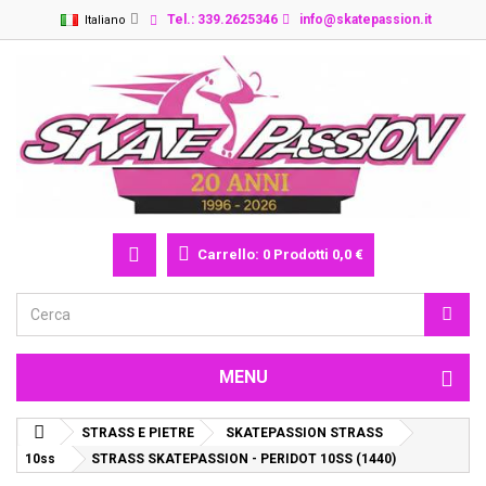
Tel.: 339.2625346
info@skatepassion.it
Italiano
Carrello:
0
Prodotti
0,0 €
MENU
STRASS E PIETRE
SKATEPASSION STRASS
10ss
STRASS SKATEPASSION - PERIDOT 10SS (1440)