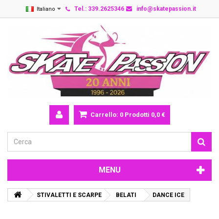
Tel.: 339.2625346
info@skatepassion.it
Italiano
Carrello:
0
Prodotti
0,0 €
MENU
STIVALETTI E SCARPE
BELATI
DANCE ICE