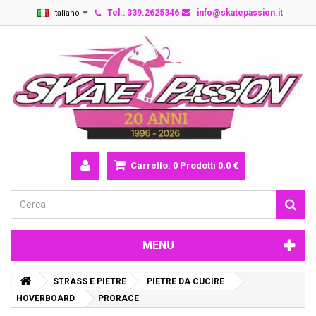
Tel.: 339.2625346
info@skatepassion.it
Italiano
Carrello:
0
Prodotti
0,0 €
MENU
STRASS E PIETRE
PIETRE DA CUCIRE
HOVERBOARD
PRORACE