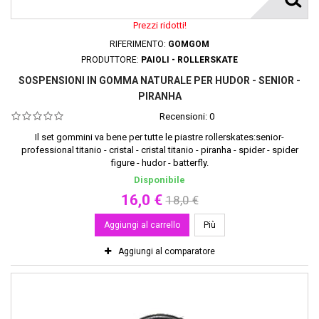
Prezzi ridotti!
RIFERIMENTO:
GOMGOM
PRODUTTORE:
PAIOLI - ROLLERSKATE
SOSPENSIONI IN GOMMA NATURALE PER HUDOR - SENIOR -
PIRANHA
Recensioni:
0
Il set gommini va bene per tutte le piastre rollerskates:senior-
professional titanio - cristal - cristal titanio - piranha - spider - spider
figure - hudor - batterfly.
Disponibile
16,0 €
18,0 €
Aggiungi al carrello
Più
Aggiungi al comparatore