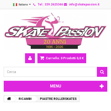
Tel.: 339.2625346
info@skatepassion.it
Italiano
Carrello:
0
Prodotti
0,0 €
MENU
RICAMBI
PIASTRE ROLLERSKATES