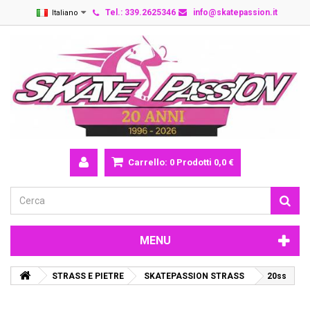
Tel.: 339.2625346
info@skatepassion.it
Italiano
Carrello:
0
Prodotti
0,0 €
MENU
STRASS E PIETRE
SKATEPASSION STRASS
20ss