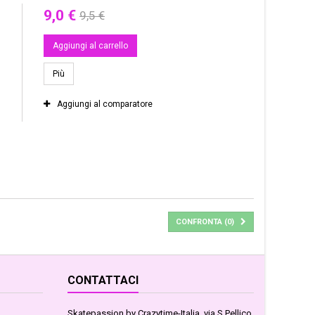
9,0 €
9,5 €
Aggiungi al carrello
Più
Aggiungi al comparatore
CONFRONTA (
0
)
CONTATTACI
Skatepassion by Crazytime-Italia, via S.Pellico