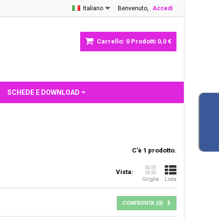
Italiano
Benvenuto,
Accedi
Carrello:
0
Prodotti
0,0 €
SCHEDE E DOWNLOAD
C'è 1 prodotto.
Vista:
Griglia
Lista
CONFRONTA (
0
)