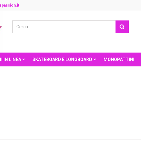
passion.it
I IN LINEA
SKATEBOARD E LONGBOARD
MONOPATTINI