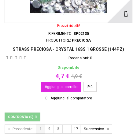
Prezzi ridotti!
RIFERIMENTO:
SP02135
PRODUTTORE:
PRECIOSA
STRASS PRECIOSA - CRYSTAL 16SS 1 GROSSE (144PZ)
Recensioni:
0
Disponibile
4,7 €
4,9 €
Aggiungi al carrello
Più
Aggiungi al comparatore
CONFRONTA (
0
)
Precedente
1
2
3
...
17
Successivo