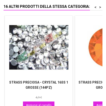
16 ALTRI PRODOTTI DELLA STESSA CATEGORIA:
<
>
STRASS PRECIOSA - CRYSTAL 16SS 1
STRASS PRECIOS
GROSSE (144PZ)
GROSS
4,9 €
Aggiungi al carrello
Aggiung