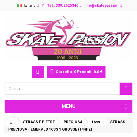
Tel.: 339.2625346
info@skatepassion.it
Italiano
Carrello:
0
Prodotti
0,0 €
MENU
STRASS E PIETRE
PRECIOSA
16ss
STRASS
PRECIOSA - EMERALD 16SS 1 GROSSE (144PZ)