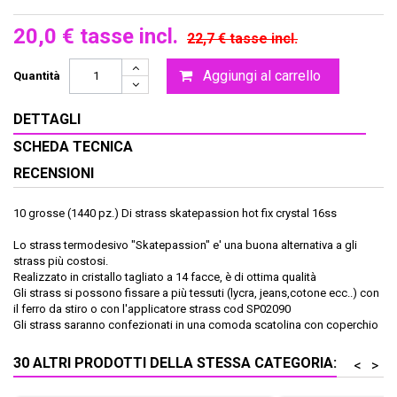
20,0 €
tasse incl.
22,7 €
tasse incl.
Aggiungi al carrello
Quantità
DETTAGLI
SCHEDA TECNICA
RECENSIONI
10 grosse (1440 pz.) Di strass skatepassion hot fix crystal 16ss
Lo strass termodesivo "Skatepassion" e' una buona alternativa a gli
strass più costosi.
Realizzato in cristallo tagliato a 14 facce, è di ottima qualità
Gli strass si possono fissare a più tessuti (lycra, jeans,cotone ecc..) con
il ferro da stiro o con l'applicatore strass cod SP02090
Gli strass saranno confezionati in una comoda scatolina con coperchio
30 ALTRI PRODOTTI DELLA STESSA CATEGORIA:
<
>