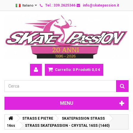
Tel.: 339.2625346
info@skatepassion.it
Italiano
Carrello:
0
Prodotti
0,0 €
MENU
STRASS E PIETRE
SKATEPASSION STRASS
16ss
STRASS SKATEPASSION - CRYSTAL 16SS (1440)