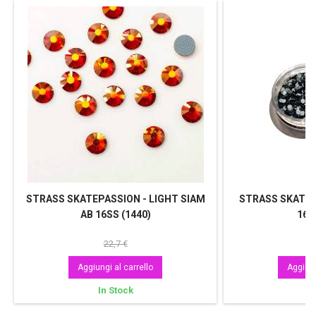
STRASS SKATEPASSION - LIGHT SIAM
STRASS SKATEP
AB 16SS (1440)
16S
22,7 €
Aggiungi al carrello
Aggiung
In Stock
In