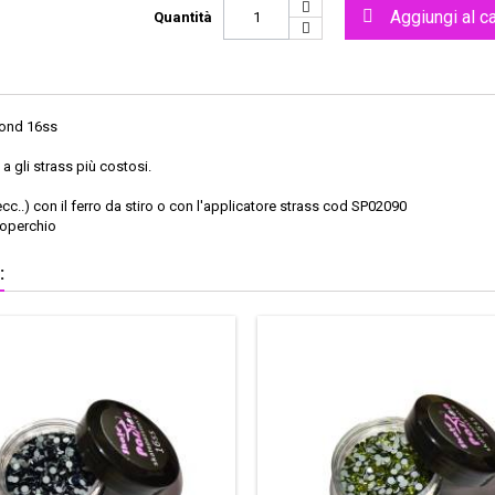
Aggiungi al ca
Quantità
mond 16ss
 gli strass più costosi.
ecc..) con il ferro da stiro o con l'applicatore strass cod SP02090
coperchio
: