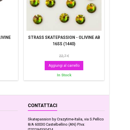
IVINE
STRASS SKATEPASSION - OLIVINE AB
STRAS
16SS (1440)
22,7 €
Aggiungi al carrello
In Stock
CONTATTACI
Skatepassion by Crazytime-Italia, via S.Pellico
8/A 60030 Castelbellino (AN) P.Iva:
IT02294330424