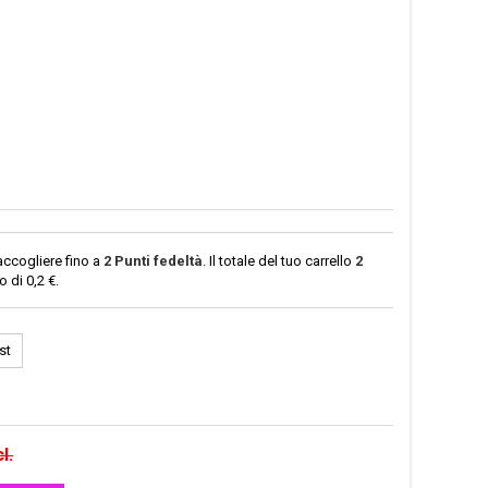
accogliere fino a
2
Punti fedeltà
. Il totale del tuo carrello
2
no di
0,2 €
.
st
l.