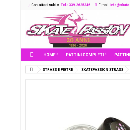
Contattaci subito:
Tel.: 339.2625346
E-mail:
info@skatep
HOME
PATTINI COMPLETI
PATTINI
STRASS E PIETRE
SKATEPASSION STRASS