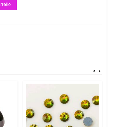
rrello
<
>