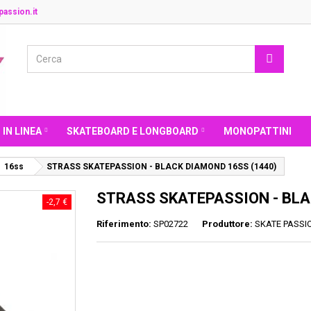
assion.it
 IN LINEA
SKATEBOARD E LONGBOARD
MONOPATTINI
16ss
STRASS SKATEPASSION - BLACK DIAMOND 16SS (1440)
STRASS SKATEPASSION - BLA
-2,7 €
Riferimento:
SP02722
Produttore:
SKATE PASSI