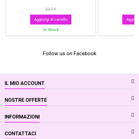
22,7 €
Aggiungi al carrello
Aggiung
In Stock
In
Follow us on Facebook
IL MIO ACCOUNT
NOSTRE OFFERTE
INFORMAZIONI
CONTATTACI