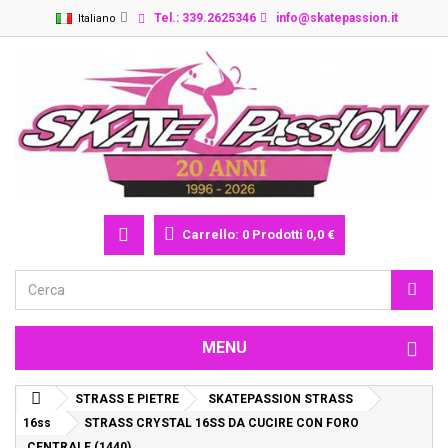
Tel.: 339.2625346
info@skatepassion.it
Italiano
Carrello:
0
Prodotti
0,0 €
MENU
STRASS E PIETRE
SKATEPASSION STRASS
16ss
STRASS CRYSTAL 16SS DA CUCIRE CON FORO
CENTRALE (1440)