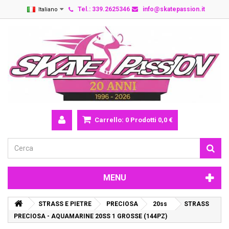
Tel.: 339.2625346
info@skatepassion.it
Italiano
Carrello:
0
Prodotti
0,0 €
MENU
STRASS E PIETRE
PRECIOSA
20ss
STRASS
PRECIOSA - AQUAMARINE 20SS 1 GROSSE (144PZ)