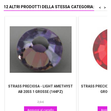
12 ALTRI PRODOTTI DELLA STESSA CATEGORIA:
<
>
STRASS PRECIOSA - LIGHT AMETHYST
STRASS PRECIOSA
AB 20SS 1 GROSSE (144PZ)
GROSS
7,9 €
Aggiungi al carrello
Aggiung