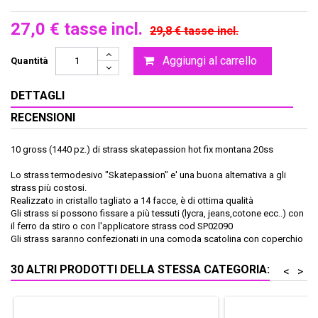
27,0 €
tasse incl.
29,8 €
tasse incl.
Aggiungi al carrello
Quantità
DETTAGLI
RECENSIONI
10 gross (1440 pz.) di strass skatepassion hot fix montana 20ss
Lo strass termodesivo "Skatepassion" e' una buona alternativa a gli
strass più costosi.
Realizzato in cristallo tagliato a 14 facce, è di ottima qualità
Gli strass si possono fissare a più tessuti (lycra, jeans,cotone ecc..) con
il ferro da stiro o con l'applicatore strass cod SP02090
Gli strass saranno confezionati in una comoda scatolina con coperchio
30 ALTRI PRODOTTI DELLA STESSA CATEGORIA:
<
>