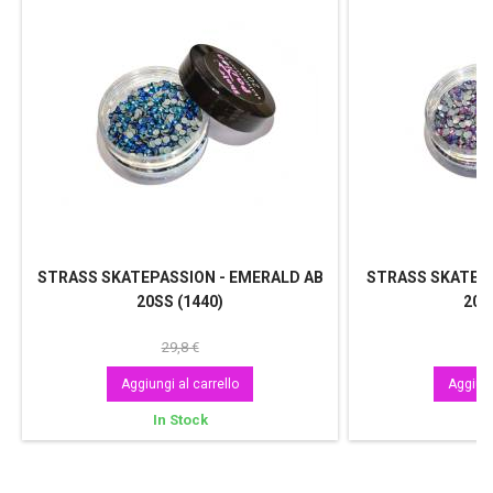
STRASS SKATEPASSION - EMERALD AB
STRASS SKATEPA
20SS (1440)
20S
29,8 €
Aggiungi al carrello
Aggiung
In Stock
In