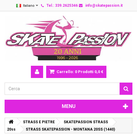
Tel.: 339.2625346
info@skatepassion.it
Italiano
Carrello:
0
Prodotti
0,0 €
MENU
STRASS E PIETRE
SKATEPASSION STRASS
20ss
STRASS SKATEPASSION - MONTANA 20SS (1440)