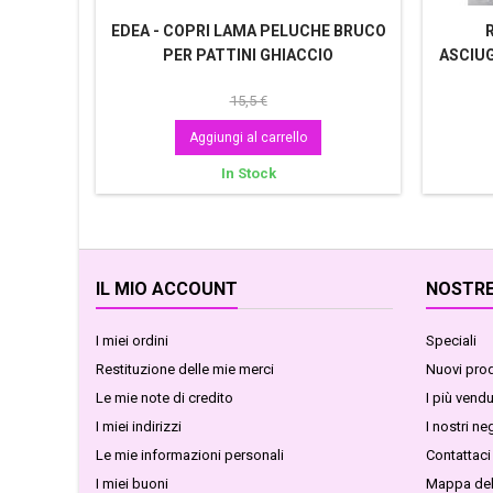
EDEA - COPRI LAMA PELUCHE BRUCO
PER PATTINI GHIACCIO
ASCIU
15,5 €
Aggiungi al carrello
In Stock
IL MIO ACCOUNT
NOSTRE
I miei ordini
Speciali
Restituzione delle mie merci
Nuovi prod
Le mie note di credito
I più vendu
I miei indirizzi
I nostri ne
Le mie informazioni personali
Contattaci
I miei buoni
Mappa del