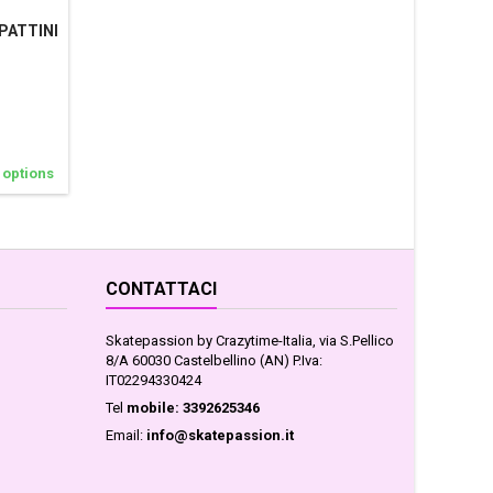
PATTINI
 options
CONTATTACI
Skatepassion by Crazytime-Italia, via S.Pellico
8/A 60030 Castelbellino (AN) P.Iva:
IT02294330424
Tel
mobile: 3392625346
Email:
info@skatepassion.it