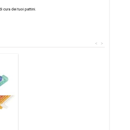
cura dei tuoi pattini.
<
>