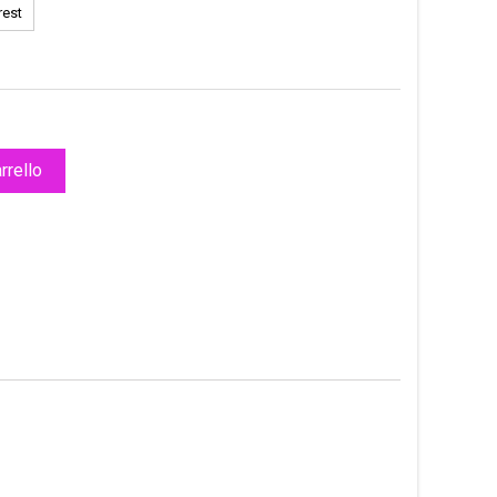
rest
rrello