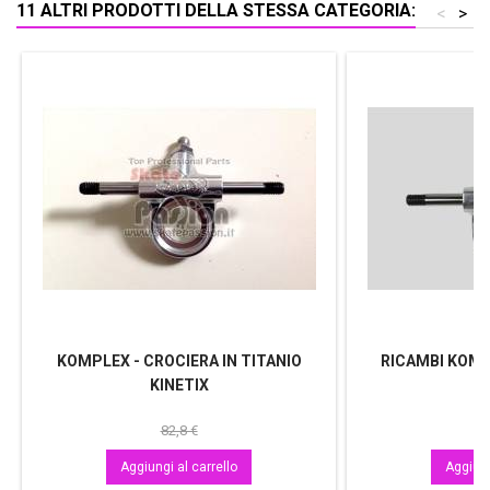
11 ALTRI PRODOTTI DELLA STESSA CATEGORIA:
<
>
KOMPLEX - CROCIERA IN TITANIO
RICAMBI KOMP
KINETIX
A
82,8 €
Aggiungi al carrello
Aggiung