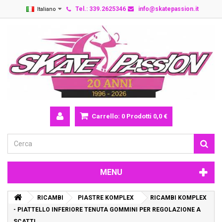
Tel.: 339.2625346
info@skatepassion.it
Italiano
Carrello:
0
Prodotti
0,0 €
MENU
RICAMBI
PIASTRE KOMPLEX
RICAMBI KOMPLEX
- PIATTELLO INFERIORE TENUTA GOMMINI PER REGOLAZIONE A
SCATTI