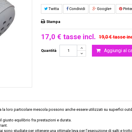
Twitta
Condividi
Google+
Pinte
Stampa
17,0 €
tasse incl.
19,0 €
tasse inc
Aggiungi al ca
Quantità
Data la loro particolare mescola possono anche essere utilizzati su superfici out
l giusto equilibrio fra prestazioni e durata.
iant.
lai sono studiate per ottenere una ottimale leva per l’esecuzione di salti e trotto