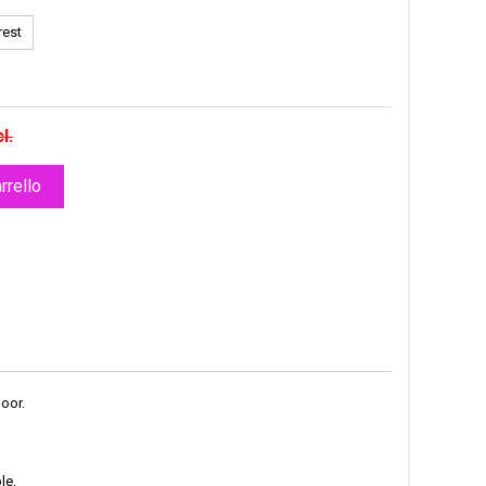
rest
l.
rrello
door.
le.