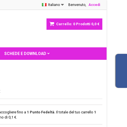
Italiano
Benvenuto,
Accedi
Carrello:
0
Prodotti
0,0 €
SCHEDE E DOWNLOAD
E
accogliere fino a
1
Punto Fedeltà
. Il totale del tuo carrello
1
ono di
0,1 €
.