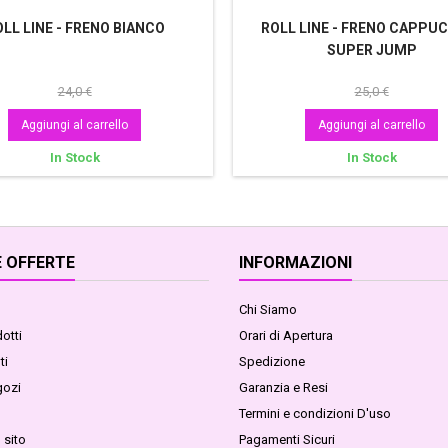
LL LINE - FRENO BIANCO
ROLL LINE - FRENO CAPPU
SUPER JUMP
24,0 €
25,0 €
Aggiungi al carrello
Aggiungi al carrello
In Stock
In Stock
 OFFERTE
INFORMAZIONI
Chi Siamo
otti
Orari di Apertura
ti
Spedizione
gozi
Garanzia e Resi
Termini e condizioni D'uso
 sito
Pagamenti Sicuri