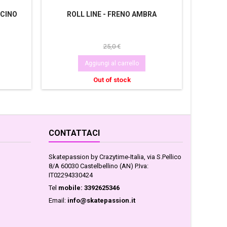
CCINO
ROLL LINE - FRENO AMBRA
R
25,0 €
Aggiungi al carrello
Out of stock
CONTATTACI
Skatepassion by Crazytime-Italia, via S.Pellico
8/A 60030 Castelbellino (AN) P.Iva:
IT02294330424
Tel
mobile: 3392625346
Email:
info@skatepassion.it