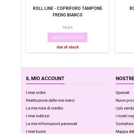
ROLL LINE - COPRIFORO TAMPONE
RO
FRENO BIANCO
13,0 €
Aggiungi al carrello
Out of stock
IL MIO ACCOUNT
NOSTRE
I miei ordini
Speciali
Restituzione delle mie merci
Nuovi prod
Le mie note di credito
I più vendu
I miei indirizzi
I nostri ne
Le mie informazioni personali
Contattaci
I miei buoni
Mappa del