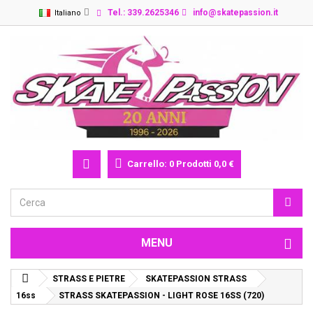
Tel.: 339.2625346
info@skatepassion.it
Italiano
Carrello:
0
Prodotti
0,0 €
MENU
STRASS E PIETRE
SKATEPASSION STRASS
16ss
STRASS SKATEPASSION - LIGHT ROSE 16SS (720)