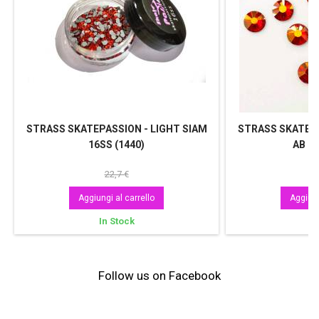
STRASS SKATEPASSION - LIGHT SIAM
STRASS SKATEPA
16SS (1440)
AB 16
22,7 €
Aggiungi al carrello
Aggiung
In Stock
In
Follow us on Facebook