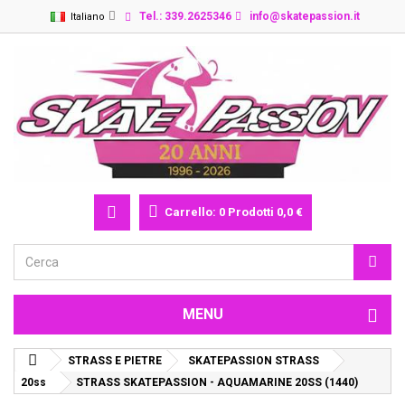
Tel.: 339.2625346
info@skatepassion.it
Italiano
Carrello:
0
Prodotti
0,0 €
MENU
STRASS E PIETRE
SKATEPASSION STRASS
20ss
STRASS SKATEPASSION - AQUAMARINE 20SS (1440)