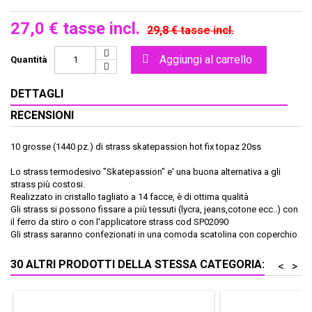
27,0 €
tasse incl.
29,8 €
tasse incl.
Aggiungi al carrello
Quantità
DETTAGLI
RECENSIONI
10 grosse (1440 pz.) di strass skatepassion hot fix topaz 20ss
Lo strass termodesivo "Skatepassion" e' una buona alternativa a gli
strass più costosi.
Realizzato in cristallo tagliato a 14 facce, è di ottima qualità
Gli strass si possono fissare a più tessuti (lycra, jeans,cotone ecc..) con
il ferro da stiro o con l'applicatore strass cod SP02090
Gli strass saranno confezionati in una comoda scatolina con coperchio
30 ALTRI PRODOTTI DELLA STESSA CATEGORIA:
<
>