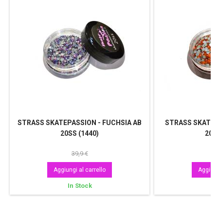
STRASS SKATEPASSION - FUCHSIA AB
STRASS SKATEP
20SS (1440)
20S
39,9 €
Aggiungi al carrello
Aggiung
In Stock
In