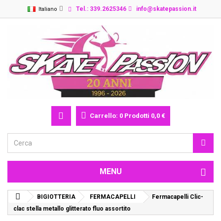
Tel.: 339.2625346
info@skatepassion.it
Italiano
Carrello:
0
Prodotti
0,0 €
MENU
BIGIOTTERIA
FERMACAPELLI
Fermacapelli Clic-
clac stella metallo glitterato fluo assortito