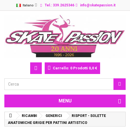
Tel.: 339.2625346
info@skatepassion.it
Italiano
Carrello:
0
Prodotti
0,0 €
MENU
RICAMBI
GENERICI
RISPORT - SOLETTE
ANATOMICHE GRIGIE PER PATTINI ARTISTICO