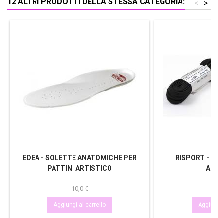
12 ALTRI PRODOTTI DELLA STESSA CATEGORIA:
<
>
EDEA - SOLETTE ANATOMICHE PER
RISPORT - L
PATTINI ARTISTICO
ART
10,0 €
Aggiungi al carrello
Aggiung