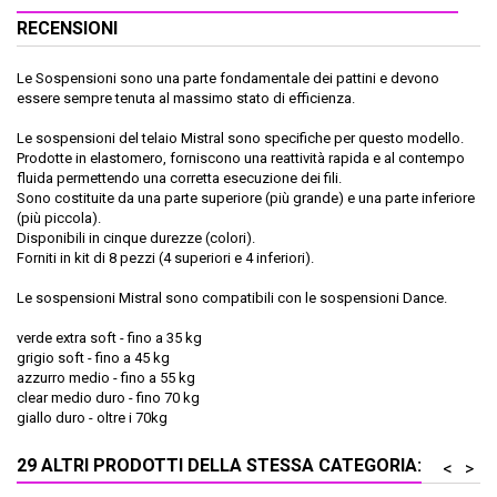
RECENSIONI
Le Sospensioni sono una parte fondamentale dei pattini e devono
essere sempre tenuta al massimo stato di efficienza.
Le sospensioni del telaio Mistral sono specifiche per questo modello.
Prodotte in elastomero, forniscono una reattività rapida e al contempo
fluida permettendo una corretta esecuzione dei fili.
Sono costituite da una parte superiore (più grande) e una parte inferiore
(più piccola).
Disponibili in cinque durezze (colori).
Forniti in kit di 8 pezzi (4 superiori e 4 inferiori).
Le sospensioni Mistral sono compatibili con le sospensioni Dance.
verde extra soft - fino a 35 kg
grigio soft - fino a 45 kg
azzurro medio - fino a 55 kg
clear medio duro - fino 70 kg
giallo duro - oltre i 70kg
29 ALTRI PRODOTTI DELLA STESSA CATEGORIA:
<
>