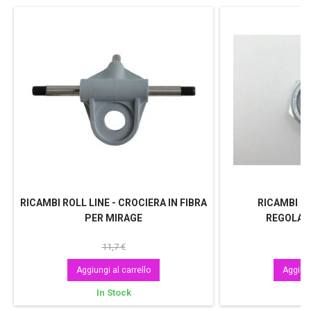
RICAMBI ROLL LINE - CROCIERA IN FIBRA
RICAMBI RO
PER MIRAGE
REGOLAZ
11,7 €
Aggiungi al carrello
Aggiung
In Stock
In