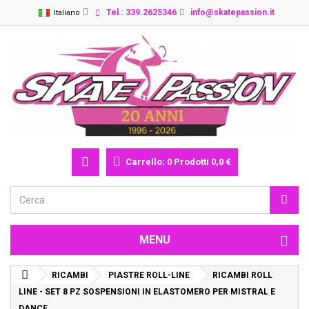
Tel.: 339.2625346
info@skatepassion.it
Italiano
Carrello:
0
Prodotti
0,0 €
MENU
RICAMBI
PIASTRE ROLL-LINE
RICAMBI ROLL
LINE - SET 8 PZ SOSPENSIONI IN ELASTOMERO PER MISTRAL E
DANCE