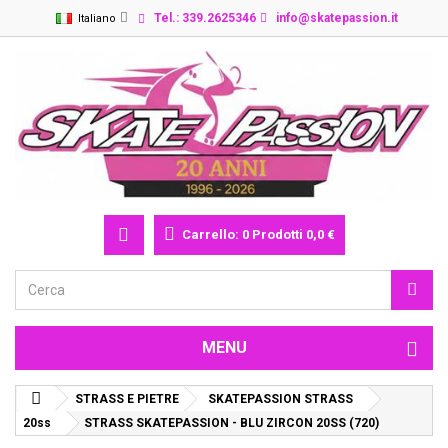
Tel.: 339.2625346
info@skatepassion.it
Italiano
Carrello:
0
Prodotti
0,0 €
MENU
STRASS E PIETRE
SKATEPASSION STRASS
20ss
STRASS SKATEPASSION - BLU ZIRCON 20SS (720)