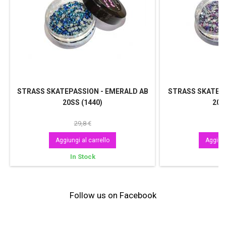
STRASS SKATEPASSION - EMERALD AB
STRASS SKATEPA
20SS (1440)
20S
29,8 €
Aggiungi al carrello
Aggiung
In Stock
In
Follow us on Facebook