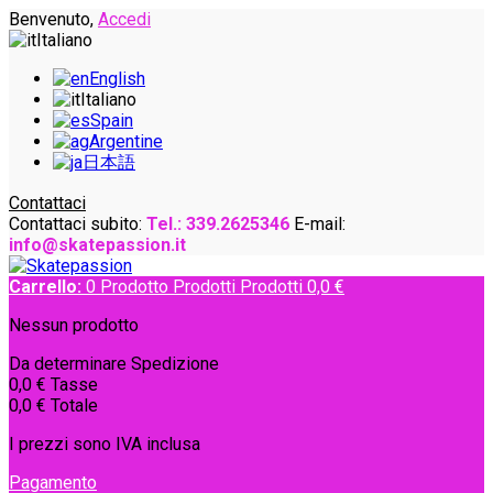
Benvenuto,
Accedi
Italiano
English
Italiano
Spain
Argentine
日本語
Contattaci
Contattaci subito:
Tel.: 339.2625346
E-mail:
info@skatepassion.it
Carrello:
0
Prodotto
Prodotti
Prodotti
0,0 €
Nessun prodotto
Da determinare
Spedizione
0,0 €
Tasse
0,0 €
Totale
I prezzi sono IVA inclusa
Pagamento