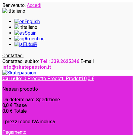
Benvenuto,
Accedi
Italiano
English
Italiano
Spain
Argentine
日本語
Contattaci
Contattaci subito:
Tel.: 339.2625346
E-mail:
info@skatepassion.it
Carrello:
0
Prodotto
Prodotti
Prodotti
0,0 €
Nessun prodotto
Da determinare
Spedizione
0,0 €
Tasse
0,0 €
Totale
I prezzi sono IVA inclusa
Pagamento